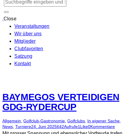
Close
Veranstaltungen
Wir über uns
Mitglieder
Clubfavoriten
Satzung
Kontakt
BAYMEGOS VERTEIDIGEN
GDG-RYDERCUP
Allgemein
,
Golfclub-Gastronomie
,
Golfclubs
,
In eigener Sache
,
News
,
Turniere
24. Juni 2025
642
Aufrufe
1
Like
0
Kommentare
Mit grosser Spannung und ebensolcher Vorfreude trafen