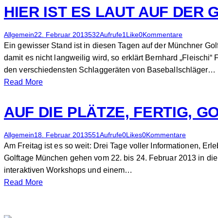
HIER IST ES LAUT AUF DER
Allgemein
22. Februar 2013
532
Aufrufe
1
Like
0
Kommentare
Ein gewisser Stand ist in diesen Tagen auf der Münchner Gol
damit es nicht langweilig wird, so erklärt Bernhard „Fleischi
den verschiedensten Schlaggeräten von Baseballschläger…
Read More
AUF DIE PLÄTZE, FERTIG, GO
Allgemein
18. Februar 2013
551
Aufrufe
0
Likes
0
Kommentare
Am Freitag ist es so weit: Drei Tage voller Informationen, 
Golftage München gehen vom 22. bis 24. Februar 2013 in die 
interaktiven Workshops und einem…
Read More