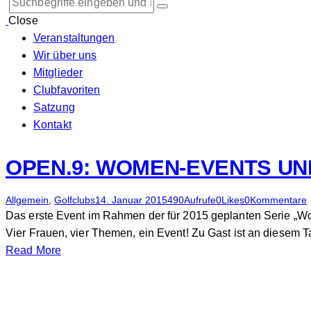
Close
Veranstaltungen
Wir über uns
Mitglieder
Clubfavoriten
Satzung
Kontakt
OPEN.9: WOMEN-EVENTS U
Allgemein
,
Golfclubs
14. Januar 2015
490
Aufrufe
0
Likes
0
Kommentare
Das erste Event im Rahmen der für 2015 geplanten Serie „Wom
Vier Frauen, vier Themen, ein Event! Zu Gast ist an diesem
Read More